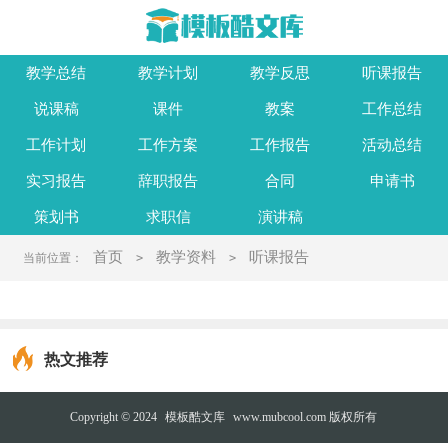
教学总结
教学计划
教学反思
听课报告
说课稿
课件
教案
工作总结
工作计划
工作方案
工作报告
活动总结
实习报告
辞职报告
合同
申请书
策划书
求职信
演讲稿
首页
教学资料
听课报告
当前位置：
>
>
热文推荐
Copyright © 2024
模板酷文库
www.mubcool.com 版权所有