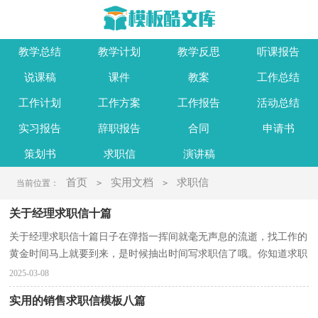
教学总结
教学计划
教学反思
听课报告
说课稿
课件
教案
工作总结
工作计划
工作方案
工作报告
活动总结
实习报告
辞职报告
合同
申请书
策划书
求职信
演讲稿
首页
实用文档
求职信
当前位置：
>
>
关于经理求职信十篇
关于经理求职信十篇日子在弹指一挥间就毫无声息的流逝，找工作的
黄金时间马上就要到来，是时候抽出时间写求职信了哦。你知道求职
信要如何写吗？下面是小编收集整理的经理求职信10...
2025-03-08
实用的销售求职信模板八篇