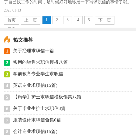
了自己找工作的时间，是时候好好地琢磨一下写求职信的事情了哦。
相信很多人都十分头疼怎么写一封精彩的求职信吧，以下...
2025-01-13
1
2
3
4
5
首页
上一页
下一页
尾页
热文推荐
关于经理求职信十篇
1
实用的销售求职信模板八篇
2
学前教育专业学生求职信
3
英语专业求职信(15篇)
4
【精华】护士求职信模板锦集八篇
5
关于毕业生护士求职信3篇
6
服装设计求职信合集6篇
7
会计专业求职信(15篇)
8