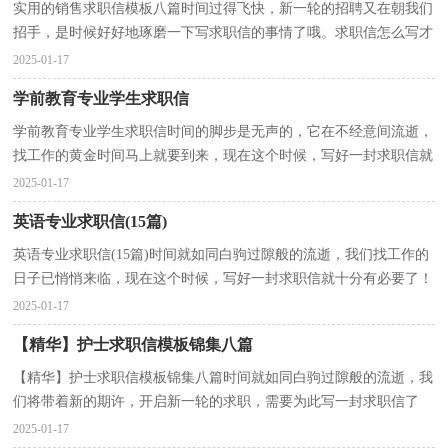
实用的销售求职信模板八篇时间过得飞快，新一轮的招聘又在朝我们
招手，是时候好好地琢磨一下写求职信的事情了哦。求职信怎么写才
能具有特色？以下是小编收集整理的销售求职信9篇，...
2025-01-17
学前教育专业学生求职信
学前教育专业学生求职信时间的脚步是无声的，它在不经意间流逝，
找工作的黄金时间马上就要到来，现在这个时候，写好一封求职信就
十分有必要了！写求职信需要注意哪些问题呢？以下是小编...
2025-01-17
英语专业求职信(15篇)
英语专业求职信(15篇)时间就如同白驹过隙般的流逝，我们找工作的
日子已悄悄来临，现在这个时候，写好一封求职信就十分有必要了！
那么怎样写好求职信呢？下面是小编为大家收集的英语专...
2025-01-17
【精华】护士求职信模板锦集八篇
【精华】护士求职信模板锦集八篇时间就如同白驹过隙般的流逝，我
们将带着新的期许，开启新一轮的求职，需要为此写一封求职信了
哦。求职信要怎么写？想必这让大家都很苦恼吧，以下是小...
2025-01-17