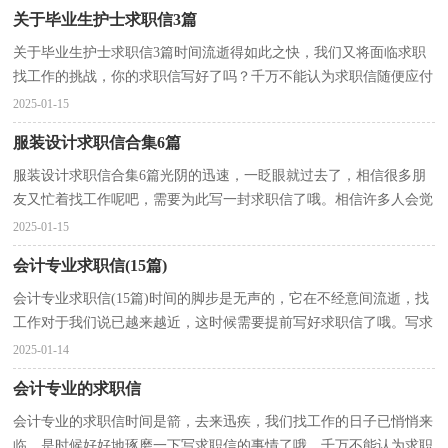
关于毕业生护士求职信3篇
关于毕业生护士求职信3篇时间流逝得如此之快，我们又将面临求职
找工作的挑战，你的求职信写好了吗？千万不能认为求职信随便应付
就可以喔，下面是小编精心整理的毕业生护士求职信3篇...
2025-01-15
服装设计求职信合集6篇
服装设计求职信合集6篇光阴的迅速，一眨眼就过去了，相信很多朋
友又忙着找工作呢吧，需要为此写一封求职信了哦。相信许多人会觉
得求职信很难写吧，下面是小编为大家收集的服装设计...
2025-01-15
会计专业求职信(15篇)
会计专业求职信(15篇)时间的脚步是无声的，它在不经意间流逝，找
工作对于我们说已越来越近，这时候需要提前写好求职信了哦。写求
职信需要注意哪些问题呢？以下是小编收集整理的会计...
2025-01-14
会计专业的求职信
会计专业的求职信时间是箭，去来迅疾，我们找工作的日子已悄悄来
临，是时候好好地琢磨一下写求职信的事情了哦。千万不能认为求职