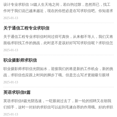
设计专业求职信 14篇人生天地之间，若白驹过隙，忽然而已，找工
作对于我们说已越来越近，现在的你想必是在写求职信吧。你知道求
职信要如何写吗？下面是小编收集整理的设计专业求职信...
2025-01-13
关于通信工程专业求职信
关于通信工程专业求职信时间过得可真快，从来都不等人，我们又将
面临求职找工作的挑战，此时是不是该好好写写求职信呢？求职信怎
么写才能具有特色？下面是小编为大家整理的关于通信工...
2025-01-13
职业摄影师求职信
职业摄影师求职信光阴如水，迎接我们的将是新的工作机会，新的挑
战，求职信也应跟上时间的脚步了哦。但是怎么写才更能吸引眼球
呢？下面是小编为大家整理的职业摄影师求职信，供大家参...
2025-01-13
英语求职信8篇
英语求职信8篇光阴迅速，一眨眼就过去了，新一轮的招聘又在朝我
们招手，这时一封好的求职信可以起到毛遂自荐的作用哦。好的求职
信都具备一些什么特点呢？下面是小编收集整理的英语...
2025-01-13