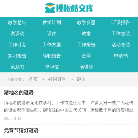
教学总结
教学计划
教学反思
听课报告
说课稿
课件
教案
工作总结
工作计划
工作方案
工作报告
活动总结
实习报告
辞职报告
合同
申请书
策划书
求职信
演讲稿
首页
好词好句
谜语
当前位置：
>
>
猜地名的谜语
猜地名的谜语无论在学习、工作或是生活中，许多人对一些广为流传
的谜语都不陌生吧，谜语源自中国古代民间，历经数千年的演变和发
展，它是中国古代劳动人民集体智慧创造的文化产物。...
2025-01-13
元宵节猜灯谜语