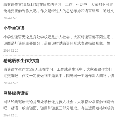
猜谜语作文(集锦15篇)在日常的学习、工作、生活中，大家都不可避
免地要接触到作文吧，作文是经过人的思想考虑和语言组织，通过文
字来表达一个主题意义的记叙方法。怎么写作文才能...
2024-12-25
小学生谜语
小学生谜语无论是身处学校还是步入社会，大家对谜语都不陌生吧，
谜面是灯谜的主要部分，是猜谜时以隐语的形式表达描绘形象、性
质、功能等特征，供人们猜射的说明文字。你知道经典的...
2024-12-25
猜谜语学生作文5篇
猜谜语学生作文5篇无论在学习、工作或是生活中，大家都跟作文打
过交道吧，作文一定要做到主题集中，围绕同一主题作深入阐述，切
忌东拉西扯，主题涣散甚至无主题。写起作文来就毫无头...
2024-12-25
网络经典谜语
网络经典谜语无论是身处学校还是步入社会，大家都经常接触到谜语
吧，谜语一般由谜面、谜目和谜底三部分组成。有些运用迷格制成的
灯谜还有迷路。你知道都有哪些经典谜语吗？以下是...
2024-12-25