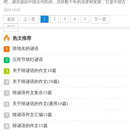
吧，谜语源自中国古代民间，历经数千年的演变和发展，它是中国古
代劳动人民集体智慧创造的文化产物。你还记得哪些谜语...
2024-12-25
1
2
3
4
5
首页
上一页
下一页
尾页
热文推荐
猜地名的谜语
1
元宵节猜灯谜语
2
关于猜谜语的作文10篇
3
关于猜谜语的作文(10篇)
4
猜谜语作文集合15篇
5
关于猜谜语的作文(通用10篇)
6
猜谜语作文汇编15篇
7
猜谜语的作文15篇
8