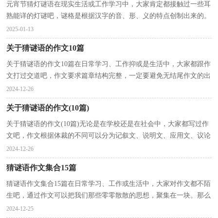
元宵节猜灯谜语在现实生活或工作学习中，大家肯定都接触过一些耳
熟能详的灯谜吧，谜格是根据汉字的音、形、义的特点创制出来的。
它的作用在于对谜底的结构进行新的组合、调整、...
2025-01-13
关于猜谜语的作文10篇
关于猜谜语的作文10篇在日常学习、工作抑或是生活中，大家都跟作
文打过交道吧，作文要求篇章结构完整，一定要避免无结尾作文的出
现。还是对作文一筹莫展吗？以下是小编为大家收集的...
2024-12-26
关于猜谜语的作文(10篇)
关于猜谜语的作文(10篇)无论是在学校还是在社会中，大家都写过作
文吧，作文根据体裁的不同可以分为记叙文、说明文、应用文、议论
文。那么一般作文是怎么写的呢？下面是小编帮大家...
2024-12-26
猜谜语作文集合15篇
猜谜语作文集合15篇在日常学习、工作或生活中，大家对作文都不陌
生吧，通过作文可以把我们那些零零散散的思想，聚集在一块。那么
你有了解过作文吗？下面是小编为大家整理的猜谜语作...
2024-12-25