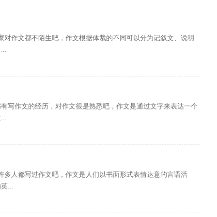
大家对作文都不陌生吧，作文根据体裁的不同可以分为记叙文、说明
..
家都有写作文的经历，对作文很是熟悉吧，作文是通过文字来表达一个
..
，许多人都写过作文吧，作文是人们以书面形式表情达意的言语活
...