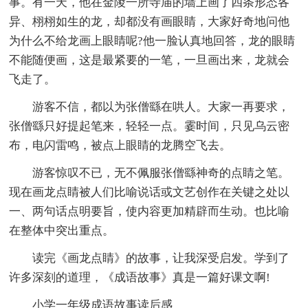
事。有一天，他在金陵一所寺庙的墙上画了四条形态各
异、栩栩如生的龙，却都没有画眼睛，大家好奇地问他
为什么不给龙画上眼睛呢?他一脸认真地回答，龙的眼睛
不能随便画，这是最紧要的一笔，一旦画出来，龙就会
飞走了。
游客不信，都以为张僧繇在哄人。大家一再要求，
张僧繇只好提起笔来，轻轻一点。霎时间，只见乌云密
布，电闪雷鸣，被点上眼睛的龙腾空飞去。
游客惊叹不已，无不佩服张僧繇神奇的点睛之笔。
现在画龙点睛被人们比喻说话或文艺创作在关键之处以
一、两句话点明要旨，使内容更加精辟而生动。也比喻
在整体中突出重点。
读完《画龙点睛》的故事，让我深受启发。学到了
许多深刻的道理，《成语故事》真是一篇好课文啊!
小学一年级成语故事读后感