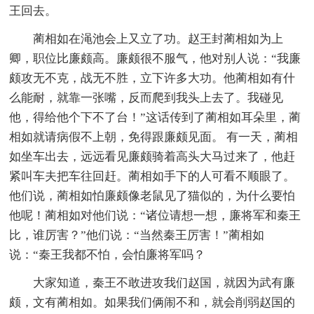
王回去。
蔺相如在渑池会上又立了功。赵王封蔺相如为上
卿，职位比廉颇高。廉颇很不服气，他对别人说：“我廉
颇攻无不克，战无不胜，立下许多大功。他蔺相如有什
么能耐，就靠一张嘴，反而爬到我头上去了。我碰见
他，得给他个下不了台！”这话传到了蔺相如耳朵里，蔺
相如就请病假不上朝，免得跟廉颇见面。 有一天，蔺相
如坐车出去，远远看见廉颇骑着高头大马过来了，他赶
紧叫车夫把车往回赶。蔺相如手下的人可看不顺眼了。
他们说，蔺相如怕廉颇像老鼠见了猫似的，为什么要怕
他呢！蔺相如对他们说：“诸位请想一想，廉将军和秦王
比，谁厉害？”他们说：“当然秦王厉害！”蔺相如
说：“秦王我都不怕，会怕廉将军吗？
大家知道，秦王不敢进攻我们赵国，就因为武有廉
颇，文有蔺相如。如果我们俩闹不和，就会削弱赵国的