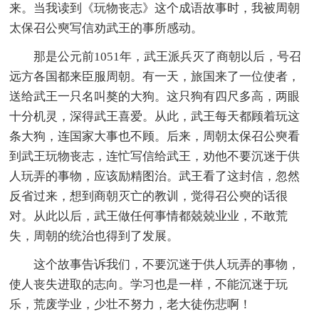
来。当我读到《玩物丧志》这个成语故事时，我被周朝
太保召公奭写信劝武王的事所感动。
那是公元前1051年，武王派兵灭了商朝以后，号召
远方各国都来臣服周朝。有一天，旅国来了一位使者，
送给武王一只名叫獒的大狗。这只狗有四尺多高，两眼
十分机灵，深得武王喜爱。从此，武王每天都顾着玩这
条大狗，连国家大事也不顾。后来，周朝太保召公奭看
到武王玩物丧志，连忙写信给武王，劝他不要沉迷于供
人玩弄的事物，应该励精图治。武王看了这封信，忽然
反省过来，想到商朝灭亡的教训，觉得召公奭的话很
对。从此以后，武王做任何事情都兢兢业业，不敢荒
失，周朝的统治也得到了发展。
这个故事告诉我们，不要沉迷于供人玩弄的事物，
使人丧失进取的志向。学习也是一样，不能沉迷于玩
乐，荒废学业，少壮不努力，老大徒伤悲啊！