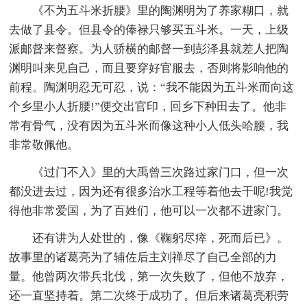
《不为五斗米折腰》里的陶渊明为了养家糊口，就
去做了县令。但县令的俸禄只够买五斗米。一天，上级
派邮督来督察。为人骄横的邮督一到彭泽县就差人把陶
渊明叫来见自己，而且要穿好官服去，否则将影响他的
前程。陶渊明忍无可忍，说：“我不能因为五斗米而向这
个乡里小人折腰!”便交出官印，回乡下种田去了。他非
常有骨气，没有因为五斗米而像这种小人低头哈腰，我
非常敬佩他。
《过门不入》里的大禹曾三次路过家门口，但一次
都没进去过，因为还有很多治水工程等着他去干呢!我觉
得他非常爱国，为了百姓们，他可以一次都不进家门。
还有讲为人处世的，像《鞠躬尽瘁，死而后已》。
故事里的诸葛亮为了辅佐后主刘禅尽了自己全部的力
量。他曾两次带兵北伐，第一次失败了，但他不放弃，
还一直坚持着。第二次终于成功了。但后来诸葛亮积劳