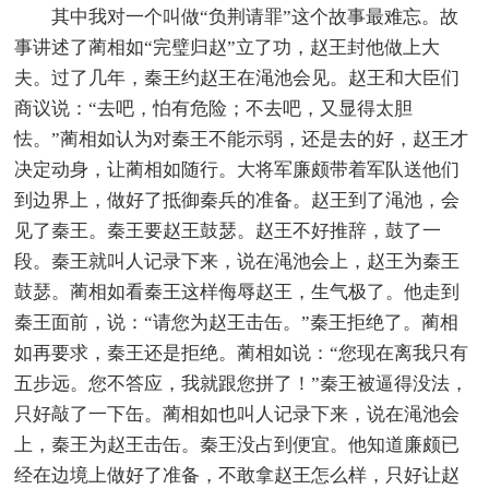
其中我对一个叫做“负荆请罪”这个故事最难忘。故
事讲述了蔺相如“完璧归赵”立了功，赵王封他做上大
夫。过了几年，秦王约赵王在渑池会见。赵王和大臣们
商议说：“去吧，怕有危险；不去吧，又显得太胆
怯。”蔺相如认为对秦王不能示弱，还是去的好，赵王才
决定动身，让蔺相如随行。大将军廉颇带着军队送他们
到边界上，做好了抵御秦兵的准备。赵王到了渑池，会
见了秦王。秦王要赵王鼓瑟。赵王不好推辞，鼓了一
段。秦王就叫人记录下来，说在渑池会上，赵王为秦王
鼓瑟。蔺相如看秦王这样侮辱赵王，生气极了。他走到
秦王面前，说：“请您为赵王击缶。”秦王拒绝了。蔺相
如再要求，秦王还是拒绝。蔺相如说：“您现在离我只有
五步远。您不答应，我就跟您拼了！”秦王被逼得没法，
只好敲了一下缶。蔺相如也叫人记录下来，说在渑池会
上，秦王为赵王击缶。秦王没占到便宜。他知道廉颇已
经在边境上做好了准备，不敢拿赵王怎么样，只好让赵