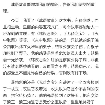
成语故事能增加我们的知识，告诉我们深刻的道
理。
今天，我看了《成语故事》这本书，它很幽默，而
且很生动。里面的内容五花八门，每个故事都能给人一
种深刻的道理，有《讳疾忌医》，《无价之宝》，《火
中取栗》等等。《火中取栗》讲的是一只饥饿的猴子骗
公猫取出烤在火堆里的栗子，结果公猫受了伤，而猴子
却吃到了栗子。我的感受是冒着危险给虽人出力，结果
会一无所获。《讳疾忌医》讲的是蔡恒公得了病，非但
没有请名医替他看病，反而置之不理，结果病死了。我
的感受是不能掩饰自己的错误，否则没有好下场。
最精彩的还是《无价之宝》它讲述了一个农夫捡到
了一块玉，夜里它发着光，农夫以为它是个不吉利的东
西，把它给扔掉了。他的邻居捡到了这块玉，把它交给
了魏王，魏王知道它是无价之宝以后，重重地奖赏了