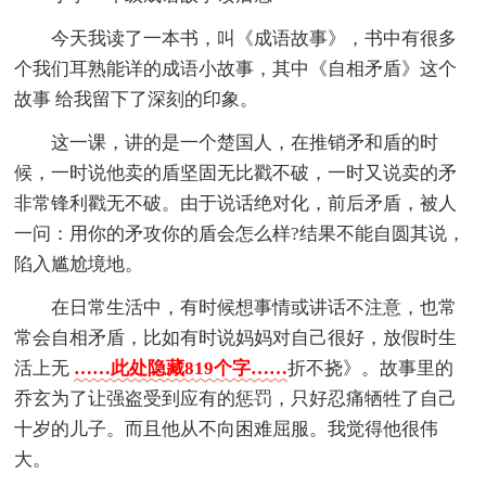
今天我读了一本书，叫《成语故事》，书中有很多
个我们耳熟能详的成语小故事，其中《自相矛盾》这个
故事 给我留下了深刻的印象。
这一课，讲的是一个楚国人，在推销矛和盾的时
候，一时说他卖的盾坚固无比戳不破，一时又说卖的矛
非常锋利戳无不破。由于说话绝对化，前后矛盾，被人
一问：用你的矛攻你的盾会怎么样?结果不能自圆其说，
陷入尴尬境地。
在日常生活中，有时候想事情或讲话不注意，也常
常会自相矛盾，比如有时说妈妈对自己很好，放假时生
活上无
……此处隐藏819个字……
折不挠》。故事里的
乔玄为了让强盗受到应有的惩罚，只好忍痛牺牲了自己
十岁的儿子。而且他从不向困难屈服。我觉得他很伟
大。