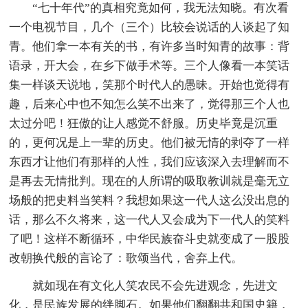
“七十年代”的真相究竟如何，我无法知晓。有次看
一个电视节目，几个（三个）比较会说话的人谈起了知
青。他们拿一本有关的书，有许多当时知青的故事：背
语录，开大会，在乡下做手术等。三个人像看一本笑话
集一样谈天说地，笑那个时代人的愚昧。开始也觉得有
趣，后来心中也不知怎么笑不出来了，觉得那三个人也
太过分吧！狂傲的让人感觉不舒服。历史毕竟是沉重
的，更何况是上一辈的历史。他们被无情的剥夺了一样
东西才让他们有那样的人性，我们应该深入去理解而不
是再去无情批判。现在的人所谓的吸取教训就是毫无立
场般的把史料当笑料？我想如果这一代人这么没出息的
话，那么不久将来，这一代人又会成为下一代人的笑料
了吧！这样不断循环，中华民族奋斗史就变成了一股股
改朝换代般的言论了：歌颂当代，舍弃上代。
就如现在有文化人笑农民不会先进观念，先进文
化，是民族发展的绊脚石。如果他们翻翻共和国史籍，