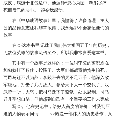
成疾，病逝于北伐途中。他这种“忠心为国，鞠躬尽瘁，
死而后已的决心。”很令我感动。
在《中华成语故事》里，我懂得了许多道理，主人
公的品德意志让我非常敬佩，我永远都不会忘记他们的
故事!
在<>这本书里,记载了我们伟大祖国五千年的历史，
无数位英雄的故事流传至今。所以我非常喜爱这本书。
其中有一个故事是这样的：一位叫李陵的骑都尉在
和匈奴打了败仗，投降了。大臣们都谴责他贪生怕死，
而司马迁不以为然：李陵带去的兵不足五千，他深入敌
军腹地，打击了几万敌人。够给天下人一个交代了。汉
武帝一听，大怒，把司马迁下了监狱，处以腐刑。司马
迁几乎想自杀，但他想到自己有一个重要的工作未完成
——写<>。他在史记中，给好人高度的评价，对受到压
迫的人物表示同情...........<>既是一部伟大的历史著作，又