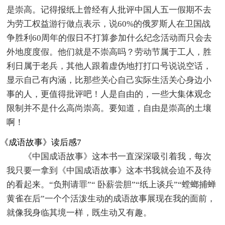
是崇高。记得报纸上曾经有人批评中国人五一假期不去
为劳工权益游行做点表示，说60%的俄罗斯人在卫国战
争胜利60周年的假日不打算参加什么纪念活动而只会去
外地度度假。他们就是不崇高吗？劳动节属于工人，胜
利日属于老兵，其他人跟着虚伪地打打口号说说空话，
显示自己有内涵，比那些关心自己实际生活关心身边小
事的人，更值得批评吧！人是自由的，一些大集体观念
限制并不是什么高尚崇高。要知道，自由是崇高的土壤
啊！
《成语故事》读后感7
《中国成语故事》这本书一直深深吸引着我，每次
我只要一拿到《中国成语故事》这本书我就会迫不及待
的看起来。“负荆请罪”“ 卧薪尝胆”“纸上谈兵”“螳螂捕蝉
黄雀在后”一个个活泼生动的成语故事展现在我的面前，
就像我身临其境一样，既生动又有趣。