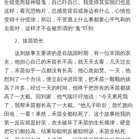
生错觉而疑神疑鬼，自己吓自己。我觉得其实我们也是
这样，看完恐怖片，总感觉背后或身边有什么，心情也
变得十分慌张，所以，不管遇上什么事都要心平气和的
去面对，这样才不会被所谓的“鬼”吓到
2、拔苗助长
这则故事主要讲的是在战国时期，有一位宋国的农
夫，他担心自己的禾苗长不高，就天天去看，几天过去
了，禾苗似乎一点都没有长高，他心急如焚。一天，他
想到了一个办法，便立刻冲进田里，把禾苗一颗颗的拔
高了许多，经过一天的时间，他终于把所有的禾苗都拔
高了一大截。回到家，他气喘吁吁地说：“今天累死我
了，我帮禾苗都长高了一大截。”他儿子听后，急忙跑向
田地，一看！果然，禾苗全都枯死了。这个故事给我的
第一反应就是好笑，农夫破坏了禾苗的生长规律，硬是
把它们都拉高，结果却聪明反被聪明误，禾苗全枯死