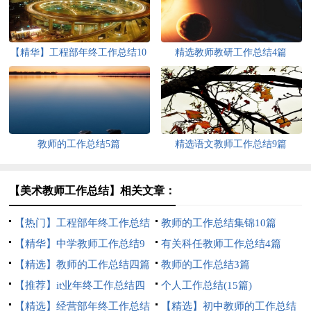
【精华】工程部年终工作总结10
精选教师教研工作总结4篇
篇
教师的工作总结5篇
精选语文教师工作总结9篇
【美术教师工作总结】相关文章：
【热门】工程部年终工作总结
教师的工作总结集锦10篇
4篇
【精华】中学教师工作总结9
有关科任教师工作总结4篇
篇
【精选】教师的工作总结四篇
教师的工作总结3篇
【推荐】it业年终工作总结四
个人工作总结(15篇)
篇
【精选】经营部年终工作总结
【精选】初中教师的工作总结