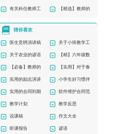
有关科任教师工
【精选】教师的
作总结四篇
师工作总结9篇
作总结4篇
工作总结四篇
猜你喜欢
医生竞聘演讲稿
关于小班教学工
关于农业的谚语
【精】六年级数
八篇
作计划范文锦集5篇
【必备】教师的
【实用】对于春
汇编15篇
学教学工作总结
实用的励志演讲
小学生好习惯伴
活动总结合集5篇
节的祝福语汇总八篇
实用的合同到期
软件维护合同范
稿9篇
我成长演讲稿
教学计划
教学反思
员工辞职报告4篇
本
说课稿
作文大全
听课报告
谚语