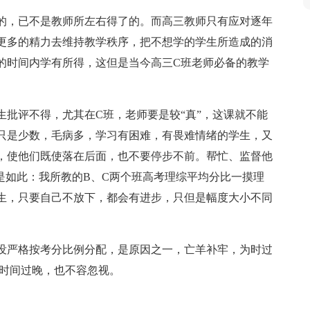
的，已不是教师所左右得了的。而高三教师只有应对逐年
更多的精力去维持教学秩序，把不想学的学生所造成的消
的时间内学有所得，这但是当今高三C班老师必备的教学
生批评不得，尤其在C班，老师要是较“真”，这课就不能
只是少数，毛病多，学习有困难，有畏难情绪的学生，又
，使他们既使落在后面，也不要停步不前。帮忙、监督他
是如此：我所教的B、C两个班高考理综平均分比一摸理
学生，只要自己不放下，都会有进步，只但是幅度大小不同
没严格按考分比例分配，是原因之一，亡羊补牢，为时过
，时间过晚，也不容忽视。