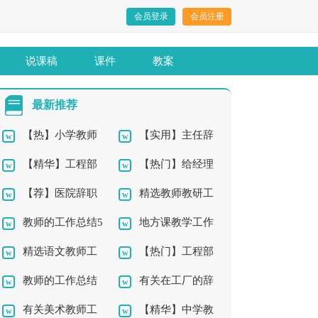
会员登录
会员注册
说课稿
课件
教案
最新推荐
【热】小学教师
【实用】主任辞
【精华】工程部
【热门】给经理
辞职报告10篇
职报告四篇
【荐】医院辞职
精选教师教研工
年终工作总结10篇
的辞职报告4篇
教师的工作总结5
地方课教学工作
报告
作总结4篇
精选语文教师工
【热门】工程部
篇
总结
教师的工作总结
有关在工厂的辞
作总结9篇
年终工作总结4篇
有关美术教师工
【精华】中学教
集锦10篇
职报告4篇