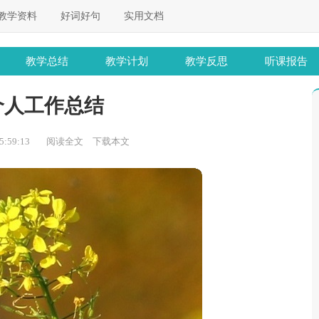
教学资料
好词好句
实用文档
教学总结
教学计划
教学反思
听课报告
个人工作总结
:59:13
阅读全文
下载本文